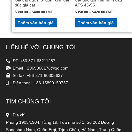
Giá cát đúc mới gốm kim loại
Cát đúc gốm sứ hình cầu
đúc giá cát
AFS 45-55
$
380.00
–
$
400.00
/ MT
$
350.00
–
$
420.00
/ MT
Thêm vào báo giá
Thêm vào báo giá
LIÊN HỆ VỚI CHÚNG TÔI
ĐT: +86 371-63211287
Email：2969966178@qq.com
Số fax: +86-371-60305637
Điện thoại: +86 15890150757
TÌM CHÚNG TÔI
Địa chỉ
Phòng 1903/1904, Tầng 19, Tòa nhà số 1, Số 262 Đường
Songshan Nam, Quận Erqi, Trịnh Châu, Hà Nam, Trung Quốc