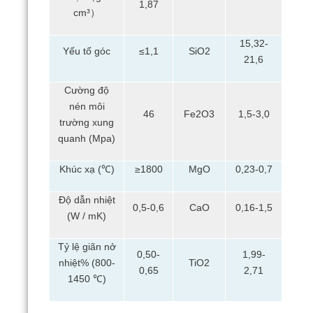
1,87
cm³）
15,32-
Yếu tố góc
≤1,1
SiO2
21,6
Cường độ
nén môi
46
Fe2O3
1,5-3,0
trường xung
quanh (Mpa)
Khúc xạ (℃)
≥1800
MgO
0,23-0,7
Độ dẫn nhiệt
0,5-0,6
CaO
0,16-1,5
(W / mK)
Tỷ lệ giãn nở
0,50-
1,99-
nhiệt% (800-
TiO2
0,65
2,71
1450 ℃)