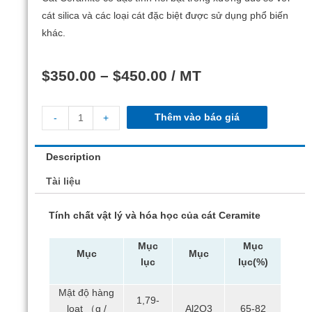
cát silica và các loại cát đặc biệt được sử dụng phổ biến
khác.
$
350.00
–
$
450.00
/ MT
Thêm vào báo giá
-
+
Description
Tài liệu
Tính chất vật lý và hóa học của cát Ceramite
Mục
Mục
Mục
Mục
lục
lục(%)
Mật độ hàng
1,79-
loạt （g /
Al2O3
65-82