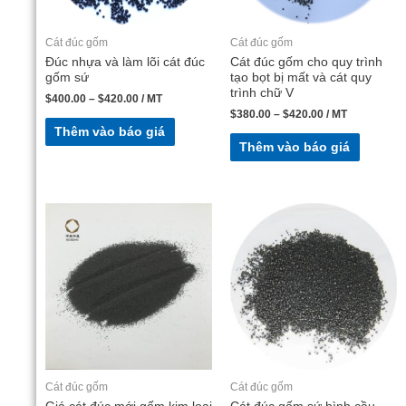
Cát đúc gốm
Cát đúc gốm
Đúc nhựa và làm lõi cát đúc
Cát đúc gốm cho quy trình
gốm sứ
tạo bọt bị mất và cát quy
trình chữ V
$
400.00
–
$
420.00
/ MT
$
380.00
–
$
420.00
/ MT
Thêm vào báo giá
Thêm vào báo giá
Cát đúc gốm
Cát đúc gốm