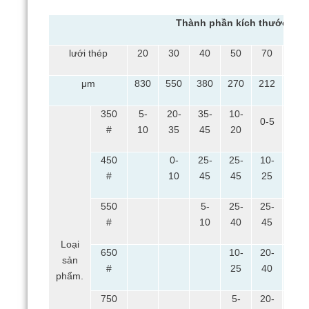
Thành phần kích thước hạt
lưới thép
20
30
40
50
70
100
μm
830
550
380
270
212
150
350
5-
20-
35-
10-
0-5
#
10
35
45
20
450
0-
25-
25-
10-
0-5
#
10
45
45
25
550
5-
25-
25-
15-
#
10
40
45
25
Loại
650
10-
20-
20-
sản
#
25
40
40
phẩm.
750
5-
20-
20-